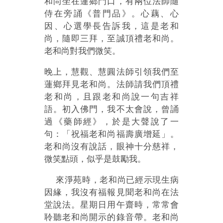
和尚坐在蓮鄉門口，有兩位法師隨
侍在旁誦《普門品》。心藕、心
因、心選學長告訴我，這是老和
尚，隨即三拜，至誠頂禮老和尚。
老和尚對我們微笑。
晚上，慧觀、慧圓法師引領我們至
蓮鄉拜見老和尚。法師請我們頂禮
老和尚，且跟老和尚說一句吉祥
語。初入佛門，我不太會說，曾誦
過《藥師經》，於是大聲說了一
句：「祝福老和尚福壽廣增延」。
老和尚沒有說話，眼神十分慈祥，
微笑點頭，似乎是鼓勵我。
來淨苑時，老和尚已經示現生病
因緣，我沒有福報見聞老和尚在法
堂說法。星期日用午齋時，常常會
聆聽老和尚開示的錄音帶。老和尚