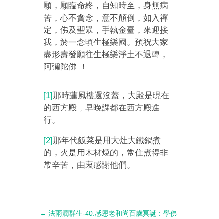
願，願臨命終，自知時至，身無病
苦，心不貪念，意不顛倒，如入禪
定，佛及聖眾，手執金臺，來迎接
我，於一念頃生極樂國。預祝大家
盡形壽發願往生極樂淨土不退轉，
阿彌陀佛 ！
[1]
那時蓮風樓還沒蓋，大殿是現在
的西方殿，早晚課都在西方殿進
行。
[2]
那年代飯菜是用大灶大鐵鍋煮
的，火是用木材燒的，常住煮得非
常辛苦，由衷感謝他們。
←
法雨潤群生-40.感恩老和尚百歲冥誕：學佛