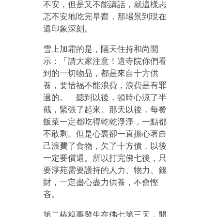
不安，但是又不能講話，就這樣忐
忑不安地吃完早齋，那場景到現在
還印象深刻。
雪上加霜的是，隔天住持和尚開
示：「請大家注意！這寺院你們看
到的一切物品，都是來自十方供
養，要惜福不能浪費，浪費是有罪
過的。」聽到以後，頓時心涼了半
截，緊張了起來。那天以後，每餐
飯菜一定都吃得乾乾淨淨，一點都
不敢剩。但是心裏卻一直擔心著自
己浪費了食物，欠了十方債，以後
一定要償還。所以打完佛七後，只
要淨苑需要護持的人力、物力、錢
財，一定盡心盡力供養，不會慳
吝。
第二樁糗事發生在佛七第三天，開