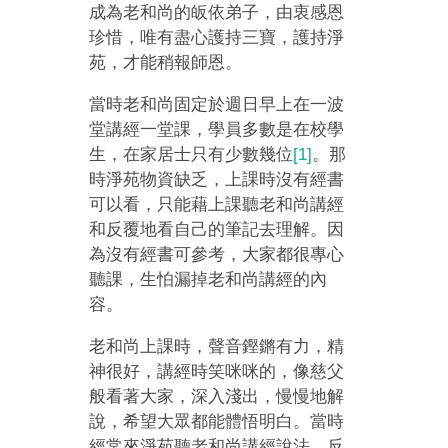
成為老和尚的皈依弟子，由衷感恩
珍惜，唯有盡心護持三寶，護持淨
苑，才能稍報師恩。
當時老和尚固定於週日早上在一波
堂講經一堂課，學員多數是在校學
生，在家居士只有少數幾位
[1]
。那
時淨苑物資缺乏，上課時沒有經書
可以看，只能藉上課聽老和尚講經
和反覆地看自己的筆記去理解。因
為沒有經書可參考，大家都很專心
聽課，生怕漏掉老和尚講經的內
容。
老和尚上課時，聲音鏗鏘有力，精
神很好，講經時笑咪咪的，像慈父
般看著大家，深入淺出，慢慢地解
說，希望大眾都能體悟明白。當時
經常來淨苑聽老和尚講經說法，反