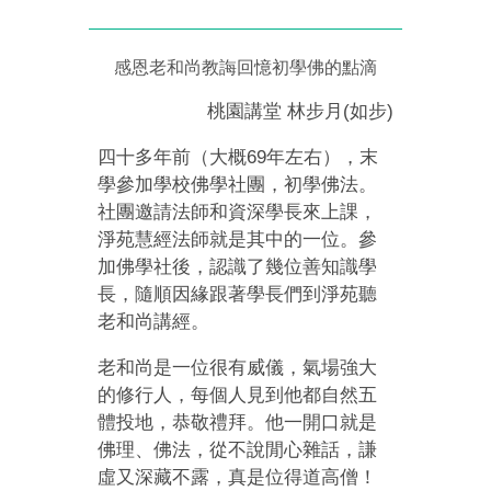
感恩老和尚教誨回憶初學佛的點滴
桃園講堂 林步月(如步)
四十多年前（大概
69
年左右），末
學參加學校佛學社團，初學佛法。
社團邀請法師和資深學長來上課，
淨苑慧經法師就是其中的一位。參
加佛學社後，認識了幾位善知識學
長，隨順因緣跟著學長們到淨苑聽
老和尚講經。
老和尚是一位很有威儀，氣場強大
的修行人，每個人見到他都自然五
體投地，恭敬禮拜。他一開口就是
佛理、佛法，從不說閒心雜話，謙
虛又深藏不露，真是位得道高僧！