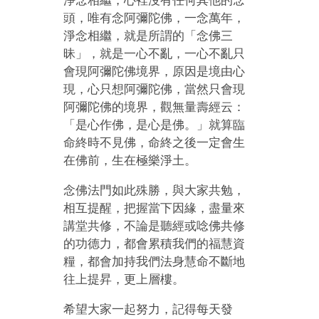
淨念相繼，心裡沒有任何其他的念
頭，唯有念阿彌陀佛，一念萬年，
淨念相繼，就是所謂的「念佛三
昧」，就是一心不亂，一心不亂只
會現阿彌陀佛境界，原因是境由心
現，心只想阿彌陀佛，當然只會現
阿彌陀佛的境界，觀無量壽經云：
「是心作佛，是心是佛。」就算臨
命終時不見佛，命終之後一定會生
在佛前，生在極樂淨土。
念佛法門如此殊勝，與大家共勉，
相互提醒，把握當下因緣，盡量來
講堂共修，不論是聽經或唸佛共修
的功德力，都會累積我們的福慧資
糧，都會加持我們法身慧命不斷地
往上提昇，更上層樓。
希望大家一起努力，記得每天發