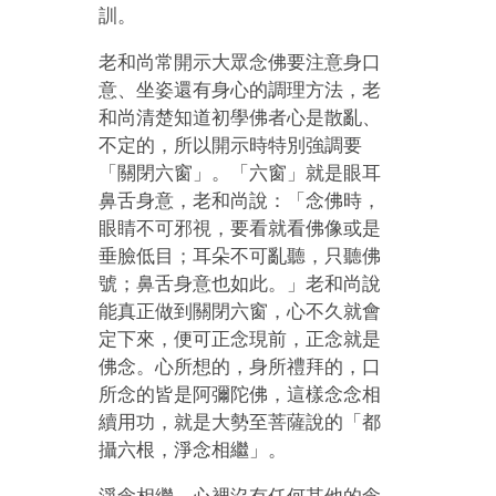
訓。
老和尚常開示大眾念佛要注意身口
意、坐姿還有身心的調理方法，老
和尚清楚知道初學佛者心是散亂、
不定的，所以開示時特別強調要
「關閉六窗」。「六窗」就是眼耳
鼻舌身意，老和尚說：「念佛時，
眼睛不可邪視，要看就看佛像或是
垂臉低目；耳朵不可亂聽，只聽佛
號；鼻舌身意也如此。」老和尚說
能真正做到關閉六窗，心不久就會
定下來，便可正念現前，正念就是
佛念。心所想的，身所禮拜的，口
所念的皆是阿彌陀佛，這樣念念相
續用功，就是大勢至菩薩說的「都
攝六根，淨念相繼」。