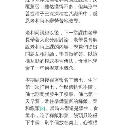
覆薰習，雖然懂得不多，但無形中
菩提種子已深深種在八識田中，感
恩老和尚不辭勞苦地教導。
老和尚講經以後，下一堂課由老學
長帶著大家分組討論，老學長會解
說老和尚上課的內容，學員們提出
問題互相討論，學長做解答。以這
樣互動的模式學習佛法，慢慢地學
會了一些佛學基本概念。
學期結束後跟著報名了佛七。生平
第一次打佛七，什麼儀軌也不懂，
佛七期間就發生了糗事。佛七第一
天早齋，常住準備豐富的稀飯、菜
和饅頭
[2]
。當時末學還是學生，食
量小，吃了稀飯和菜，饅頭只吃得
下半個，剩半個放在桌上，心裡很