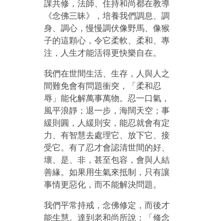
課共修，法師、住持和尚都在教導
《念佛三昧》，培養我們調息、調
身、調心，慢慢調伏像野馬、像猴
子的這顆心，令它柔軟、柔和、專
注，人生才能活得更快樂自在。
我們在世間生活、生存，人與人之
間難免會有問題衝突，「柔和忍
辱」能化解萬事萬物。忍一口氣，
風平浪靜；退一步，海闊天空；事
緩則圓，人緩則安，能忍就會有定
力、有智慧去處理它、放下它、接
受它。有了忍才會認清世間的好、
壞、是、非，甚至包容，會與人結
善緣。如果用生氣來抵制，只有讓
事情更惡化，而不能解決問題。
我們平常持戒，念佛修定，而後才
能生慧。達到老和尚所說：「修念