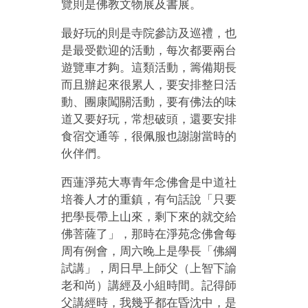
覽則是佛教文物展及書展。
最好玩的則是寺院參訪及巡禮，也
是最受歡迎的活動，每次都要兩台
遊覽車才夠。這類活動，籌備期長
而且辦起來很累人，要安排整日活
動、團康闖關活動，要有佛法的味
道又要好玩，常想破頭，還要安排
食宿交通等，很佩服也謝謝當時的
伙伴們。
西蓮淨苑大專青年念佛會是中道社
培養人才的重鎮，有句話說「只要
把學長帶上山來，剩下來的就交給
佛菩薩了」，那時在淨苑念佛會每
周有例會，周六晚上是學長「佛綱
試講」，周日早上師父（上智下諭
老和尚）講經及小組時間。記得師
父講經時，我幾乎都在昏沈中，是