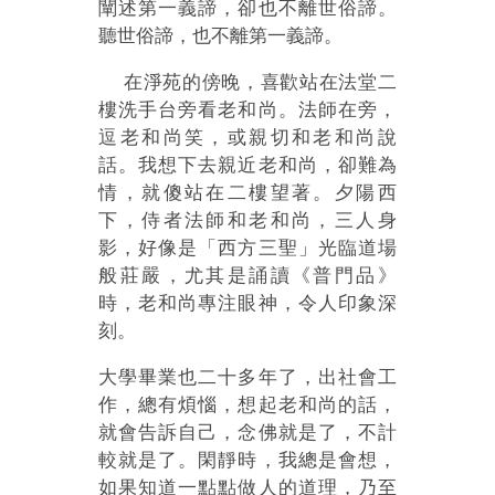
闡述第一義諦，卻也不離世俗諦。
聽世俗諦，也不離第一義諦。
在淨苑的傍晚，喜歡站在法堂二
樓洗手台旁看老和尚。法師在旁，
逗老和尚笑，或親切和老和尚說
話。我想下去親近老和尚，卻難為
情，就傻站在二樓望著。夕陽西
下，侍者法師和老和尚，三人身
影，好像是「西方三聖」光臨道場
般莊嚴，尤其是誦讀《普門品》
時，老和尚專注眼神，令人印象深
刻。
大學畢業也二十多年了，出社會工
作，總有煩惱，想起老和尚的話，
就會告訴自己，念佛就是了，不計
較就是了。閑靜時，我總是會想，
如果知道一點點做人的道理，乃至