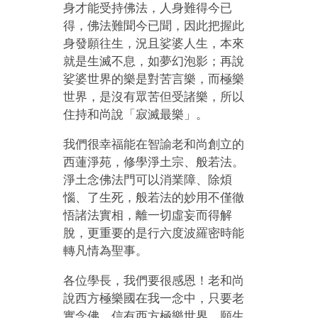
身才能受持佛法，人身難得今已
得，佛法難聞今已聞，因此把握此
身發願往生，況且娑婆人生，本來
就是生滅不息，如夢幻泡影；再說
娑婆世界的樂是對苦言樂，而極樂
世界，是沒有眾苦但受諸樂，所以
住持和尚說「寂滅最樂」。
我們很幸福能在智諭老和尚創立的
西蓮淨苑，修學淨土宗、般若法。
淨土念佛法門可以消業障、除煩
惱、了生死，般若法的妙用不僅徹
悟諸法實相，離一切虛妄而得解
脫，更重要的是行六度波羅密時能
轉凡情為聖事。
各位學長，我們要很感恩！老和尚
說西方極樂國在我一念中，只要老
實念佛，信有西方極樂世界，願生