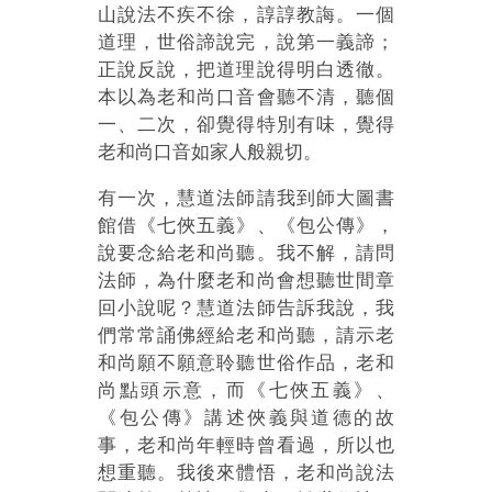
山說法不疾不徐，諄諄教誨。一個
道理，世俗諦說完，說第一義諦；
正說反說，把道理說得明白透徹。
本以為老和尚口音會聽不清，聽個
一、二次，卻覺得特別有味，覺得
老和尚口音如家人般親切。
有一次，慧道法師請我到師大圖書
館借《七俠五義》、《包公傳》，
說要念給老和尚聽。我不解，請問
法師，為什麼老和尚會想聽世間章
回小說呢？慧道法師告訴我說，我
們常常誦佛經給老和尚聽，請示老
和尚願不願意聆聽世俗作品，老和
尚點頭示意，而《七俠五義》、
《包公傳》講述俠義與道德的故
事，老和尚年輕時曾看過，所以也
想重聽。我後來體悟，老和尚說法