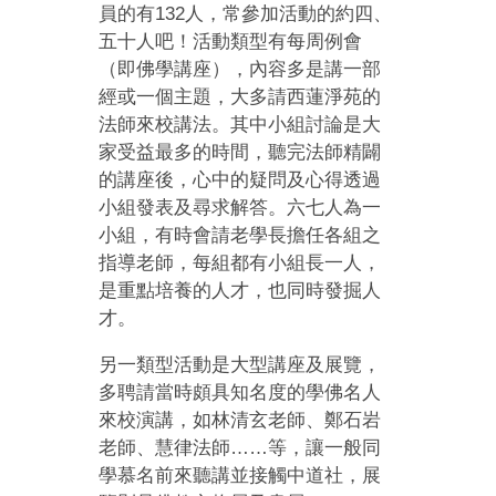
員的有132人，常參加活動的約四、
五十人吧！活動類型有每周例會
（即佛學講座），內容多是講一部
經或一個主題，大多請西蓮淨苑的
法師來校講法。其中小組討論是大
家受益最多的時間，聽完法師精闢
的講座後，心中的疑問及心得透過
小組發表及尋求解答。六七人為一
小組，有時會請老學長擔任各組之
指導老師，每組都有小組長一人，
是重點培養的人才，也同時發掘人
才。
另一類型活動是大型講座及展覽，
多聘請當時頗具知名度的學佛名人
來校演講，如林清玄老師、鄭石岩
老師、慧律法師……等，讓一般同
學慕名前來聽講並接觸中道社，展