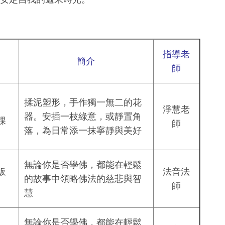
指導老
簡介
師
揉泥塑形，手作獨一無二的花
淨慧老
器。安插一枝綠意，
或靜置角
課
師
落，為日常添一抹寧靜與美好
無論你是否學佛，都能在輕鬆
皈
法音法
的故事中領略佛法的慈悲與智
師
慧
無論你是否學佛，都能在輕鬆