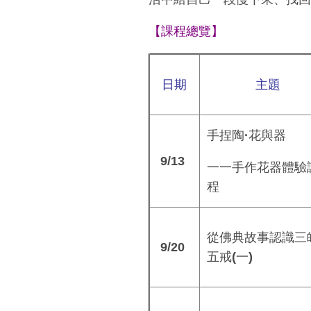
【課程總覽】
日期
主題
手捏陶·花與器
9/13
一一手作花器
體驗
程
從佛典故事認識三
9/20
五戒
(
一
)