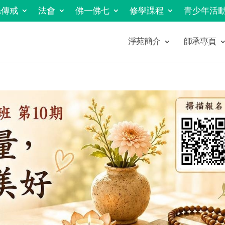
&傳戒
法會
佛一佛七
修學課程
青少年活
淨苑簡介
師承專頁