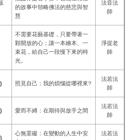
皈
法音法
的故事中領略佛法的慈悲與智
師
慧
不需要花藝基礎，只要帶著一
顆開放的心
；
讓一本繪本、一
淨提老
束花，給自己一段慢下來的時
師
光。
法若法
一
)
照見自己：我的煩惱從哪裡來
?
師
法若法
二
)
愛而不縛：在期待與放手之間
師
心無罣礙：在變動的人生中安
法若法
三
)