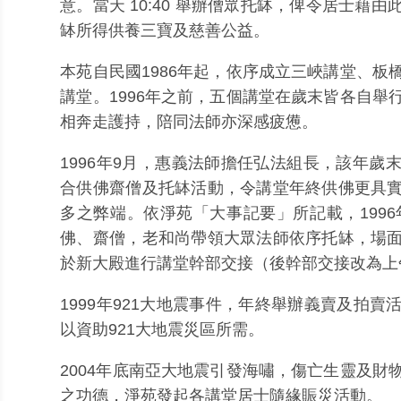
意。當天 10:40 舉辦僧眾托缽，俾令居士藉
缽所得供養三寶及慈善公益。
本苑自民國1986年起，依序成立三峽講堂、板
講堂。1996年之前，五個講堂在歲末皆各自舉
相奔走護持，陪同法師亦深感疲憊。
1996年9月，惠義法師擔任弘法組長，該年歲
合供佛齋僧及托缽活動，令講堂年終供佛更具
多之弊端。依淨苑「大事記要」所記載，1996
佛、齋僧，老和尚帶領大眾法師依序托缽，場
於新大殿進行講堂幹部交接（後幹部交接改為上午
1999年921大地震事件，年終舉辦義賣及拍
以資助921大地震災區所需。
2004年底南亞大地震引發海嘯，傷亡生靈及財
之功德，淨苑發起各講堂居士隨緣賑災活動。