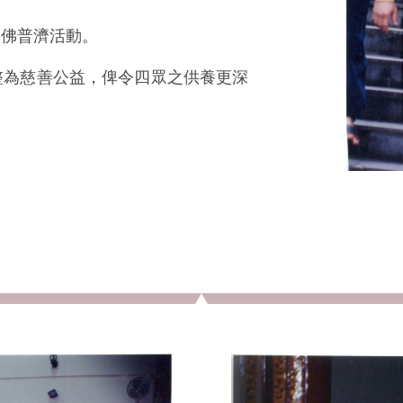
供佛普濟活動。
整為慈善公益，俾令四眾之供養更深