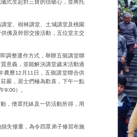
由此儀式生起對三寶的信敬心，並將托
橋講堂、樹林講堂、土城講堂及桃園
行供佛及幹部交接活動，五位堂主交
末即調整運作方式，舉辦五個講堂聯
實質意義，並能解決講堂歲末活動過
年農曆12月11日，五個講堂聯合供
面莊嚴，居士們極為歡喜，下午一點
9:00）。
賣活動，僧眾托缽及一切活動所得，用
物損失慘重，為令四眾弟子修習布施