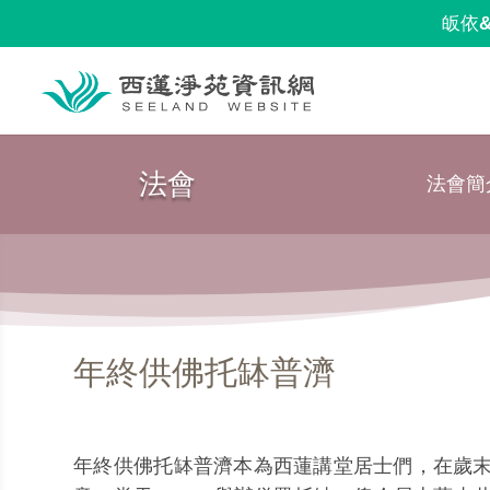
皈依
法會
法會簡
年終供佛托缽普濟
年終供佛托缽普濟本為西蓮講堂居士們，在歲