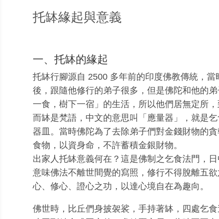
托缽緣起與意義
一、托缽的緣起
托缽行腳源自 2500 多年前的印度佛教傳統，
後，跟隨他修行的弟子很多，但是佛陀和他的弟
一食，樹下一宿」的生活，所以他們居無定所，
而缽是梵語，中文的意思叫「應量器」，就是乞
器皿。當時佛陀為了去除弟子們對金錢財物的貪
食物，以資身命，不許蓄積金銀財物。
出家人托缽意義何在？這是佛制之乞食法門，日
意味佛法不離世間覺的寫照，修行不得脫離五欲
心、修心、證心之功，以達心境自在為趣向。
佛世時，比丘們身披袈裟，手持著缽，四處乞食