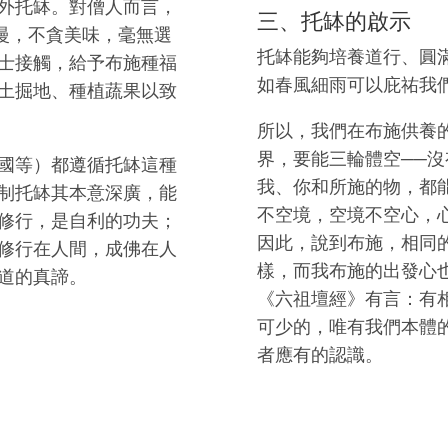
外托缽。對僧人而言，
三、托缽的啟示
慢，不貪美味，毫無選
托缽能夠培養道行、圓
士接觸，給予布施種福
如春風細雨可以庇祐我
土掘地、種植蔬果以致
所以，我們在布施供養
界，要能三輪體空──
國等）都遵循托缽這種
我、你和所施的物，都
制托缽其本意深廣，能
不空境，空境不空心，
修行，是自利的功夫；
因此，說到布施，相同
修行在人間，成佛在人
樣，而我布施的出發心
道的真諦。
《六祖壇經》有言：有
可少的，唯有我們本體
者應有的認識。