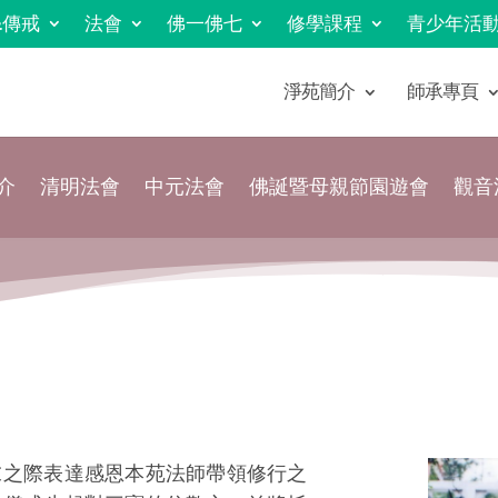
&傳戒
法會
佛一佛七
修學課程
青少年活
淨苑簡介
師承專頁
介
清明法會
中元法會
佛誕暨母親節園遊會
觀音
末之際表達感恩本苑法師帶領修行之