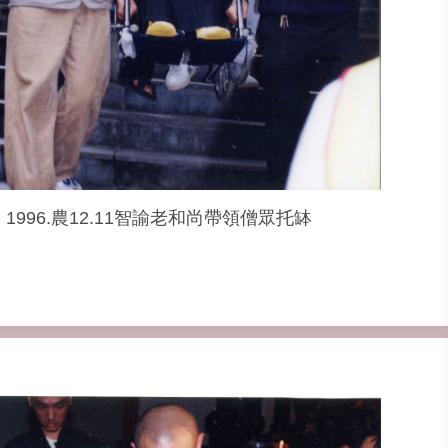
1996.農12.11智諭老和尚帶領僧眾托缽