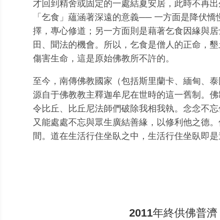
才回到精舍或固定的一處結夏安居，此時不再出
「乞食」蘊涵著深遠的意義── 一方面是降伏憍
擇，專心修道；另一方面則是藉著乞食因緣與居
田、聞法的機會。所以，乞食是僧人的正命，墾
傷害生命，這是原始佛教所不許的。
至今，南傳佛教國家（包括斯里蘭卡、緬甸、泰
源自于佛教教主釋迦牟尼在世時的這一舊制。佛
令比丘、比丘尼法師們破除我相我執。念念不忘
又能處處不忘與眾生廣結善緣，以修利他之德。
間。道在生活行住坐臥之中，生活行住坐臥即是
2011年終供佛普濟