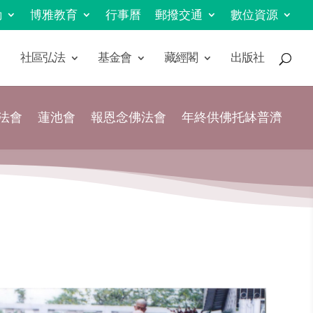
動
博雅教育
行事曆
郵撥交通
數位資源
社區弘法
基金會
藏經閣
出版社
法會
蓮池會
報恩念佛法會
年終供佛托缽普濟