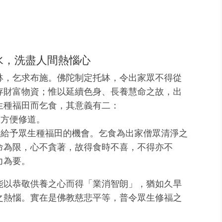
水，洗盡人間熱惱心
缽，乞求布施。佛陀制定托缽，令出家眾不得從
存財富物資；惟以延續色身、長養慧命之故，出
生種福田而乞食，其意義有二：
，方便修道。
，給予眾生種福田的機會。乞食為出家僧眾清淨之
命為限，心不貪著，故得食時不喜，不得亦不
力為要。
能以恭敬供養之心而得「業消智朗」，猶如久旱
之熱惱。實在是佛教慈悲平等，普令眾生修福之