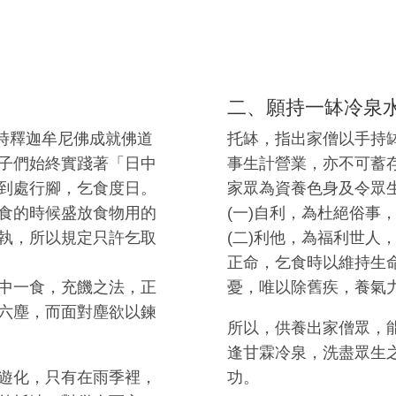
二、願持一缽冷泉
當時釋迦牟尼佛成就佛道
托缽，指出家僧以手持
子們始終實踐著「日中
事生計營業，亦不可蓄
到處行腳，乞食度日。
家眾為資養色身及令眾
食的時候盛放食物用的
(一)自利，為杜絕俗事
執，所以規定只許乞取
(二)利他，為福利世人
正命，乞食時以維持生
中一食，充饑之法，正
憂，唯以除舊疾，養氣
六塵，而面對塵欲以鍊
所以，供養出家僧眾，
逢甘霖冷泉，洗盡眾生
遊化，只有在雨季裡，
功。