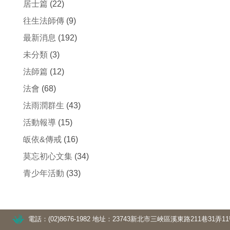
居士篇
(22)
往生法師傳
(9)
最新消息
(192)
未分類
(3)
法師篇
(12)
法會
(68)
法雨潤群生
(43)
活動報導
(15)
皈依&傳戒
(16)
莫忘初心文集
(34)
青少年活動
(33)
電話：(02)8676-1982
地址：23743新北市三峽區溪東路211巷31弄1