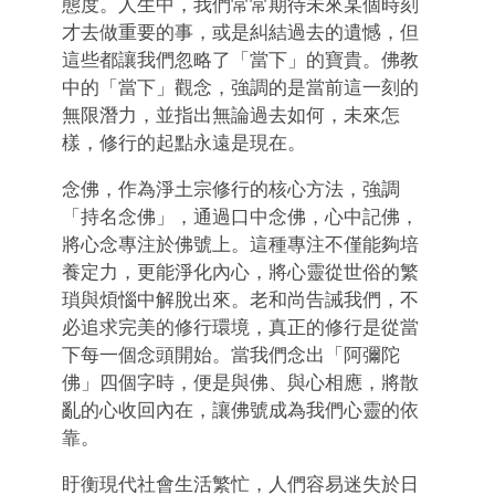
態度。人生中，我們常常期待未來某個時刻
才去做重要的事，或是糾結過去的遺憾，但
這些都讓我們忽略了「當下」的寶貴。佛教
中的「當下」觀念，強調的是當前這一刻的
無限潛力，並指出無論過去如何，未來怎
樣，修行的起點永遠是現在。
念佛，作為淨土宗修行的核心方法，強調
「持名念佛」，通過口中念佛，心中記佛，
將心念專注於佛號上。這種專注不僅能夠培
養定力，更能淨化內心，將心靈從世俗的繁
瑣與煩惱中解脫出來。老和尚告誡我們，不
必追求完美的修行環境，真正的修行是從當
下每一個念頭開始。當我們念出「阿彌陀
佛」四個字時，便是與佛、與心相應，將散
亂的心收回內在，讓佛號成為我們心靈的依
靠。
盱衡現代社會生活繁忙，人們容易迷失於日