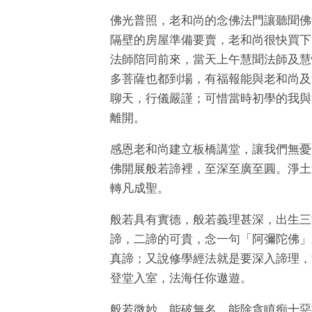
佛光普照，老和尚的念佛法門讓聽聞佛
隔壁的房屋準備要賣，老和尚很快買下
法師陪同前來，當天上午慧聞法師及慧
多菩薩也都到場，有福報能與老和尚及
聊天，行儀嚴謹；可惜當時初學的我與
離開。
感恩老和尚建立板橋講堂，讓我們無憂
佛開展般若諦裡，至深至廣至圓。淨土
轉凡成聖。
般若具有實德，般若義理甚深，出生三
諦，二諦的可貴，念一句「阿彌陀佛」
真諦；又說修學經法就是要深入諦理，
登堂入室，法海任你遨遊。
般若微妙，能破無名，能除貪瞋痴十惡