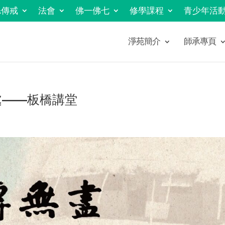
&傳戒
法會
佛一佛七
修學課程
青少年活
淨苑簡介
師承專頁
處——板橋講堂