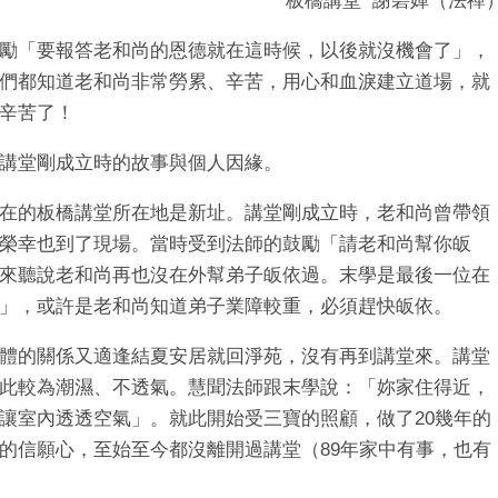
板橋講堂 謝碧嬋（法禪
勵「要報答老和尚的恩德就在這時候，以後就沒機會了」，
們都知道老和尚非常勞累、辛苦，用心和血淚建立道場，就
辛苦了！
講堂剛成立時的故事與個人因緣。
在的板橋講堂所在地是新址。講堂剛成立時，老和尚曾帶領
榮幸也到了現場。當時受到法師的鼓勵「請老和尚幫你皈
來聽說老和尚再也沒在外幫弟子皈依過。末學是最後一位在
」，或許是老和尚知道弟子業障較重，必須趕快皈依。
體的關係又適逢結夏安居就回淨苑，沒有再到講堂來。講堂
此較為潮濕、不透氣。慧聞法師跟末學說：「妳家住得近，
讓室內透透空氣」。就此開始受三寶的照顧，做了
20
幾年的
的信願心，至始至今都沒離開過講堂（
89
年家中有事，也有