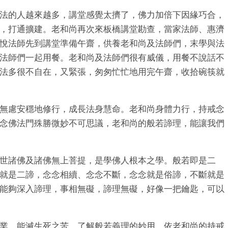
法的人越來越多，講堂感覺太擠了，佛力加倍下因緣巧合，
，打通擴建。老和尚再次來板橋講堂勘查，當家法師、惠濟
悅法師先到講堂準備午齋，供養老和尚及法師們，末學與法
法師們一起用餐。老和尚及法師們很有威儀，用餐不說話不
法多很不自在，又緊張，匆匆忙忙地用完午齋，收拾碗筷就
無慮安穩地修行，成長法身慧命。老和尚身體力行，持戒念
念佛法門殊勝微妙不可思議，老和尚的般若諦理，能讓我們
世諸佛及諸佛無上菩提，是學佛人根本之學。般若即是二
就是二諦，念念相續、念念不斷，念念就是俗諦，不斷就是
能夠深入諦理，事相無礙，諦理無礙，好像一把鑰匙，可以
業，能滅生死之苦，了解般若義理的妙用，依老和尚的持戒