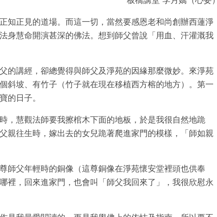
板橋講堂 李月嬌（心妥
正知正見的道場。而這一切，當然要感恩老和尚創辦西蓮淨
法身慧命開演甚深的佛法。想到師父曾說「用血、汗灌溉我
父的講經，卻總覺得與師父及淨苑的因緣那麼微妙。來淨苑
個斜坡、有竹子（竹子就在現在移植西方榕的地方）。第一
寶的日子。
時，慧觀法師要我擦棺木下面的地板，於是我很自然地跪
父親往生時，嫁出去的女兒跪著爬進家門的模樣，「師如親
尊師父年輕時的銅像（這尊銅像在淨苑懷安堂裡頭也供奉
哪裡，回來進家門，也會叫「師父我回來了」，我很欣慰永