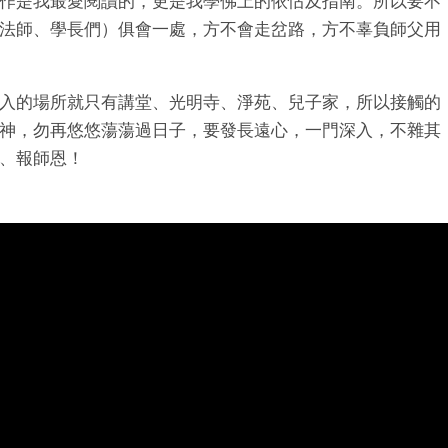
作是我最愛閱讀的，更是我學佛上的依怙及指南。所以要不
法師、學長們）俱會一處，方不會走岔路，方不辜負師父用
入的場所就只有講堂、光明寺、淨苑、兒子家，所以接觸的
神，勿再悠悠蕩蕩過日子，要發長遠心，一門深入，不雜其
、報師恩！