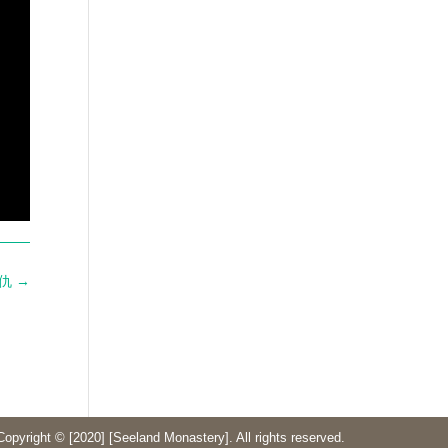
仇
→
Copyright © [2020] [Seeland Monastery]. All rights reserved.