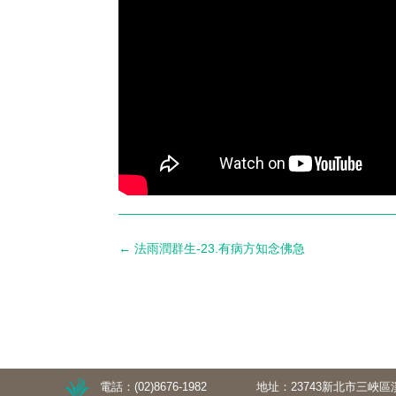
←
法雨潤群生-23.有病方知念佛急
電話：(02)8676-1982
地址：23743新北市三峽區溪