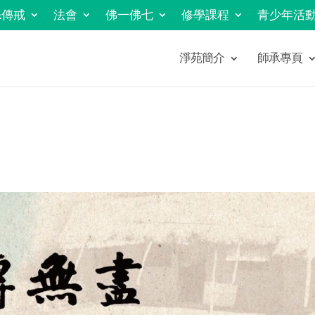
&傳戒
法會
佛一佛七
修學課程
青少年活
淨苑簡介
師承專頁