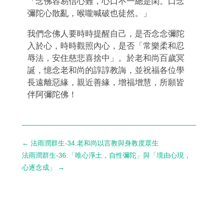
「念佛容易信心難，心口不一總是閑。口念
彌陀心散亂，喉嚨喊破也徒然。」
我們念佛人要時時提醒自己，是否念念彌陀
入於心，時時觀照內心，是否「常樂柔和忍
辱法，安住慈悲喜捨中」。於老和尚百歲冥
誕，憶念老和尚的諄諄教誨，並祝福各位學
長遠離惡緣，親近善緣，增福增慧，所願皆
伴阿彌陀佛！
←
法雨潤群生-34.老和尚以言教與身教度眾生
法雨潤群生-36.「唯心淨土，自性彌陀」與「境由心現，
心逐念成」
→