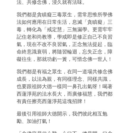
法、共修念佛，浸久就有法味。
我們都是貪瞋癡三毒眾生，需常思惟所學佛
法如何應用在日常生活，息滅「貪瞋癡」三
毒，轉化為「戒定慧」三無漏學。更需牢牢
記住老和尚教導，學戒即是修正自己不良習
氣，現在不改不良習氣，正念無法提起，臨
命終意識衰弱，將隨習輪迴，忘失正念，障
礙往生，那就功虧一簣，可惜念佛一世人！
我們都是有福之眾生，在同一道場共修念佛
成長，以法為親，有同樣理念、同樣共識，
也要跟祖師大德一樣同一鼻孔出氣呀！喝著
西蓮淨苑的法水長大，而廣修福慧，我們都
有責任擦亮西蓮淨苑這塊招牌！
最後引用祖師大德開示，我們彼此相互勉
勵、加油打氣！