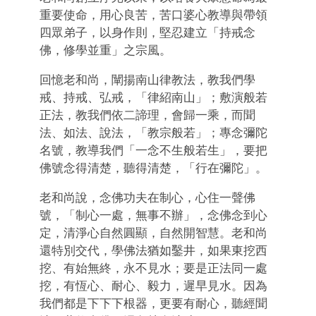
重要使命，用心良苦，苦口婆心教導與帶領
四眾弟子，以身作則，堅忍建立「持戒念
佛，修學並重」之宗風。
回憶老和尚，闡揚南山律教法，教我們學
戒、持戒、弘戒，「律紹南山」；敷演般若
正法，教我們依二諦理，會歸一乘，而聞
法、如法、說法，「教宗般若」；專念彌陀
名號，教導我們「一念不生般若生」，要把
佛號念得清楚，聽得清楚，「行在彌陀」。
老和尚說，念佛功夫在制心，心住一聲佛
號，「制心一處，無事不辦」，念佛念到心
定，清淨心自然圓顯，自然開智慧。老和尚
還特別交代，學佛法猶如鑿井，如果東挖西
挖、有始無終，永不見水；要是正法同一處
挖，有恆心、耐心、毅力，遲早見水。因為
我們都是下下下根器，更要有耐心，聽經聞