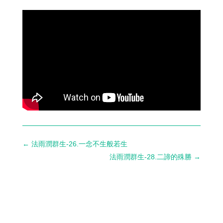
←
法雨潤群生-26.一念不生般若生
法雨潤群生-28.二諦的殊勝
→