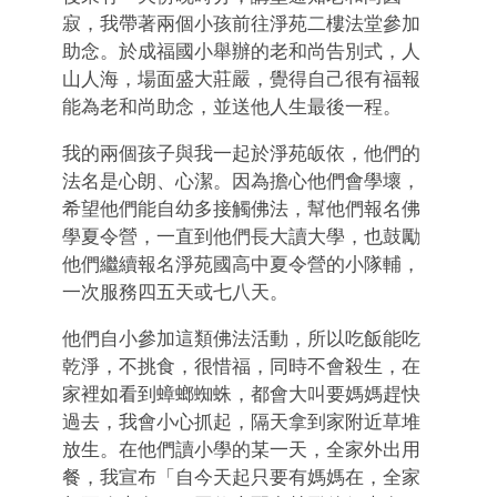
寂，我帶著兩個小孩前往淨苑二樓法堂參加
助念。於成福國小舉辦的老和尚告別式，人
山人海，場面盛大莊嚴，覺得自己很有福報
能為老和尚助念，並送他人生最後一程。
我的兩個孩子與我一起於淨苑皈依，他們的
法名是心朗、心潔。因為擔心他們會學壞，
希望他們能自幼多接觸佛法，幫他們報名佛
學夏令營，一直到他們長大讀大學，也鼓勵
他們繼續報名淨苑國高中夏令營的小隊輔，
一次服務四五天或七八天。
他們自小參加這類佛法活動，所以吃飯能吃
乾淨，不挑食，很惜福，同時不會殺生，在
家裡如看到蟑螂蜘蛛，都會大叫要媽媽趕快
過去，我會小心抓起，隔天拿到家附近草堆
放生。在他們讀小學的某一天，全家外出用
餐，我宣布「自今天起只要有媽媽在，全家