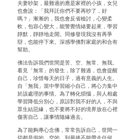
夫妻吵架，最難過的應是家裡的小孩，女兒
也會說：「我拜託你們不要再吵了，好
嗎？」漸漸的，我也會反省檢討，心變柔
軟，包容心變大，能警覺情緒要起來，學習
靜默，靜靜地走開。同修發現我沒有再爭
辯，也能停下來。深感學佛對家庭的和合有
幫助。
佛法告訴我們世間是苦、空、無常、無我。
看見「無常」的發生，除了難過，也會提醒
自己，珍惜每天的日子，過有意義的人生。
自「無我」當中學習縮小自己，將心力集中
於該處理的事情。為了轉化煩惱，與人相處
學習降低分別心，原諒對我不好的人，不與
眾生結惡緣，也不要將不好的境界放在心裡
傷害自己，讓事情隨緣過去。
為了能夠專心念佛，常常告訴自己，世間一
切都是假的、空的，到最後不能帶走任何。