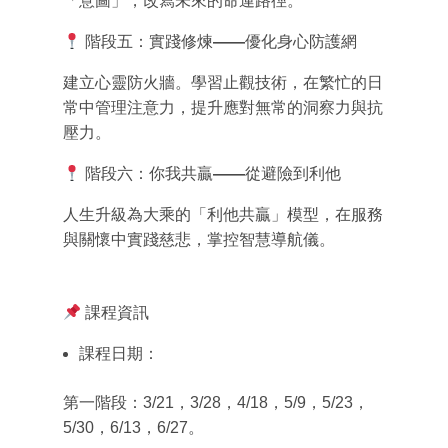
「意圖」，改寫未來的命運路徑。
階段五：實踐修煉
——
優化身心防護網
建立心靈防火牆。學習止觀技術，在繁忙的日
常中管理注意力，提升應對無常的洞察力與抗
壓力。
階段六：你我共
贏
——
從避險到利他
人生升級為大乘的「利他共贏」模型，在服務
與關懷中實踐慈悲，掌控智慧導航儀。
課程資訊
課程日期
：
第一階段：
3/21
，
3/28
，
4/18
，
5/9
，
5/23
，
5/30
，
6/13
，
6/27
。