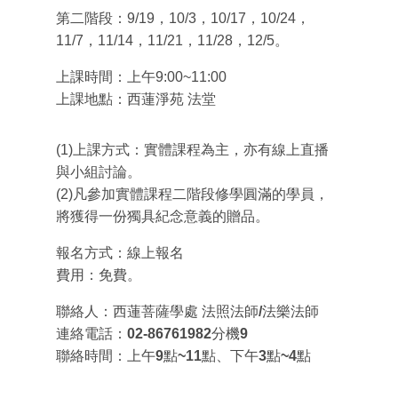
第二階段：
9/19
，
10/3
，
10/17
，
10/24
，
11/7
，
11/14
，
11/21
，
11/28
，
12/5
。
上課時間：上午
9:00~11:00
上課地點：
西蓮淨苑 法堂
(1)
上課方式：實體課程為主，亦有線上直播
與小組討論。
(2)
凡參加實體課程二階段修學圓滿的學員，
將獲得一份獨具紀念意義的贈品。
報名方式：線上報名
費用：免費。
聯絡人：西蓮菩薩學處 法照法師
/
法樂法師
連絡電話：
02-86761982
分機
9
聯絡時間：上午
9
點
~11
點、下午
3
點
~4
點