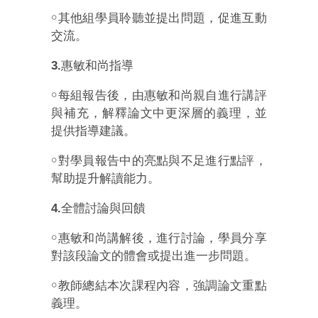
￮
其他組學員聆聽並提出問題，促進互動
交流。
3.
惠敏和尚指導
￮
每組報告後，由惠敏和尚親自進行講評
與補充，解釋論文中更深層的義理，並
提供指導建議。
￮
對學員報告中的亮點與不足進行點評，
幫助提升解讀能力。
4.
全體討論與回饋
￮
惠敏和尚講解後，進行討論，學員分享
對該段論文的體會或提出進一步問題。
￮
教師總結本次課程內容，強調論文重點
義理。