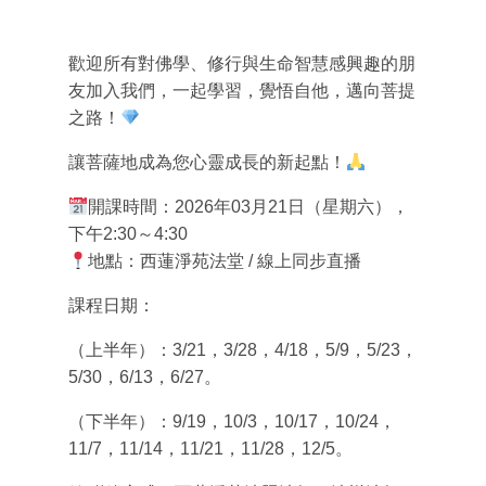
歡迎所有對佛學、修行與生命智慧感興趣的朋
友加入我們，一起學習，覺悟自他，邁向菩提
之路！
讓菩薩地成為您心靈成長的新起點！
開課時間
：
2026
年
03
月
21
日（星期六），
下午
2:30
～
4:30
地點
：西蓮淨苑法堂
/
線上同步直播
課程日期：
（上半年）
：
3/21
，
3/28
，
4/18
，
5/9
，
5/23
，
5/30
，
6/13
，
6/27
。
（下半年）
：9/19，10/3，10/17，10/24，
11/7，11/14，11/21，11/28，12/5。