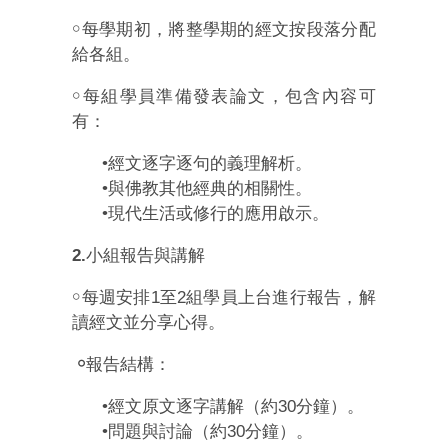
￮
每學期初，將整學期的經文按段落分配
給各組。
￮
每組學員準備發表論文，包含內容可
有：
•
經文逐字逐句的義理解析。
•
與佛教其他經典的相關性。
•
現代生活或修行的應用啟示。
2.
小組報告與講解
￮
每週安排
1
至
2
組學員上台進行報告，解
讀經文並分享心得。
￮報告結構：
•
經文原文逐字講解（約
30
分鐘）。
•
問題與討論（約
30
分鐘）。