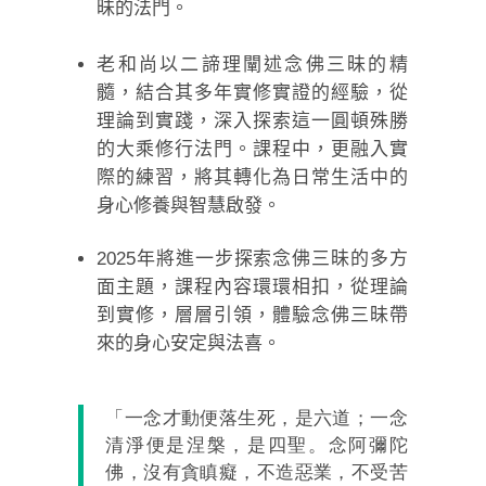
昧的法門。
老和尚以二諦理闡述念佛三昧的精
髓，結合其多年實修實證的經驗，從
理論到實踐，深入探索這一圓頓殊勝
的大乘修行法門。課程中，更融入實
際的練習，將其轉化為日常生活中的
身心修養與智慧啟發。
2025年將進一步探索念佛三昧的多方
面主題，課程內容環環相扣，從理論
到實修，層層引領，體驗念佛三昧帶
來的身心安定與法喜。
「一念才動便落生死，是六道；一念
清淨便是涅槃，是四聖。念阿彌陀
佛，沒有貪瞋癡，不造惡業，不受苦