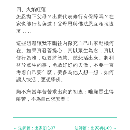
四、火焰紅蓮
怎忍拋下父母？出家代表修行有保障嗎？在
家也能行菩薩道！父母恩與佛
法恩互相拉拔
著
……
這些阻礙讓我不斷往內探究自己出家動機何
在。如果真發菩提心，真以眾
生為念，真以
修行為務，就要將智慧、慈悲活出來。將利
益於眾生的事，勇敢
好好的去做，不要一直
考慮自己要什麼，要多為他人想一想，如何
讓人快活，
更想學佛。
願不忘當年苦苦求出家的初衷：唯願眾生得
離苦，不為自己求安樂！
←
法師篇：出家初心07
法師篇：出家初心09
→