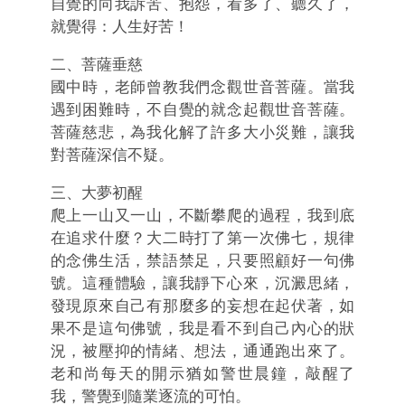
自覺的向我訴苦、抱怨，看多了、聽久了，
就覺得：人生好苦！
二、菩薩垂慈
國中時，老師曾教我們念觀世音菩薩。
當我
遇到困難時，不自覺的就念起觀世音菩薩。
菩薩慈悲，為我化解了許
多大小災難，讓我
對菩薩深信不疑。
三、大夢初醒
爬上一山又一山，不斷攀爬的過程，我到底
在追求什麼？
大二時打了第一次佛七，規律
的念佛生活，禁語禁足，只要照顧好一句佛
號。這種體驗，讓我靜下心來，沉澱思緒，
發現原來自己有那麼多的妄想在起
伏著，如
果不是這句佛號，我是看不到自己內心的狀
況，被壓抑的情緒、想法
，通通跑出來了。
老和尚每天的開示猶如警世晨鐘，敲醒了
我，警覺到隨業逐流的可怕。