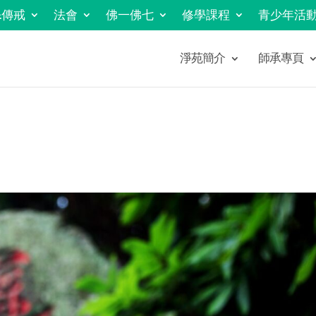
&傳戒
法會
佛一佛七
修學課程
青少年活
淨苑簡介
師承專頁