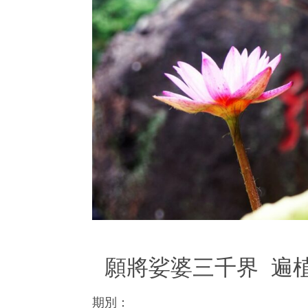
願將娑婆三千界 遍
期別：