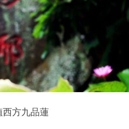
植西方九品蓮