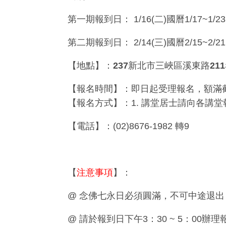
第一期報到日
： 1/16(二)國曆1/17~1/2
第二期報到日：
2/14(三)國曆2/15~2/2
【地點】：237新北市三峽區溪東路211
【報名時間】：即日起受理報名，額滿
【報名方式】：
1.
講堂居士請向各講堂
【電話】：(02)8676-1982 轉9
【
注意事項
】：
@ 念佛七永日
必須圓滿
，不可中途退出
@ 請於報到日下午
3
：
30 ~ 5
：
00
辦理