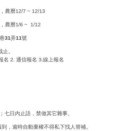
3，農曆12/7 ~ 12/13
1，農曆1/6 ~ 1/12
巷31弄11號
截止。
報名
2.
通信報名
3.
線上報名
；七日內止語，禁做其它雜事。
報到，
逾時自動棄權不得私下找人替補
。