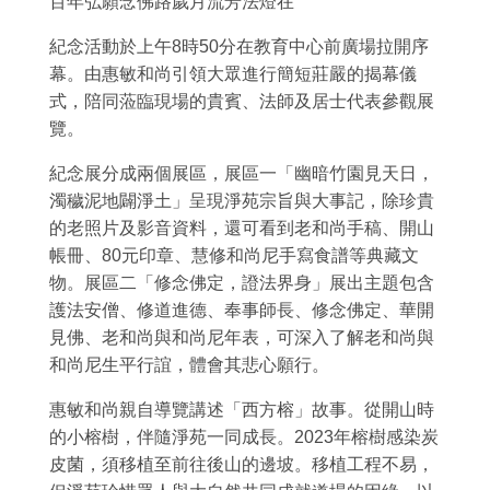
百年弘願念佛路歲月流芳法燈在
紀念活動於上午
8
時
50
分在教育中心前廣場拉開序
幕。由惠敏和尚引領大眾進行簡短莊嚴的揭幕儀
式，陪同蒞臨現場的貴賓、法師及居士代表參觀展
覽。
紀念展分成兩個展區，展區一「幽暗竹園見天日，
濁穢泥地闢淨土」呈現淨苑宗旨與大事記，除珍貴
的老照片及影音資料，還可看到老和尚手稿、開山
帳冊、
80
元印章、慧修和尚尼手寫食譜等典藏文
物。展區二「修念佛定，證法界身」展出主題包含
護法安僧、修道進德、奉事師長、修念佛定、華開
見佛、老和尚與和尚尼年表，可深入了解老和尚與
和尚尼生平行誼，體會其悲心願行。
惠敏和尚親自導覽講述「西方榕」故事。從開山時
的小榕樹，伴隨淨苑一同成長。
2023
年榕樹感染炭
皮菌，須移植至前往後山的邊坡。移植工程不易，