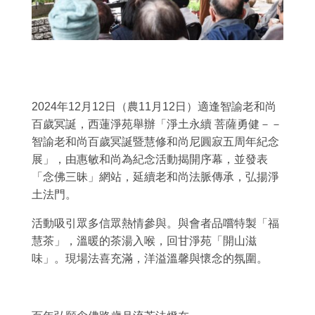
2024年
12
月
12
日（農
11
月
12
日）適逢智諭老和尚
百歲冥誕，西蓮淨苑舉辦「淨土永續 菩薩勇健－－
智諭老和尚百歲冥誕暨慧修和尚尼圓寂五周年紀念
展」，由惠敏和尚為紀念活動揭開序幕，並發表
「念佛三昧」網站，延續老和尚法脈傳承，弘揚淨
土法門。
活動吸引眾多信眾熱情參與。與會者品嚐特製「福
慧茶」，溫暖的茶湯入喉，回甘淨苑「開山滋
味」。現場法喜充滿，洋溢溫馨與懷念的氛圍。