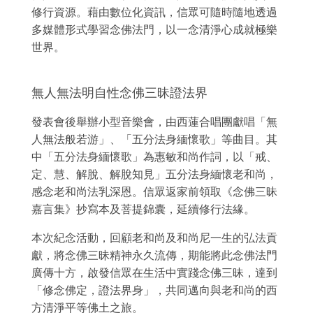
修行資源。藉由數位化資訊，信眾可隨時隨地透過
多媒體形式學習念佛法門，以一念清淨心成就極樂
世界。
無人無法明自性念佛三昧證法界
發表會後舉辦小型音樂會，由西蓮合唱團獻唱「無
人無法般若游」、「五分法身緬懷歌」等曲目。其
中「五分法身緬懷歌」為惠敏和尚作詞，以「戒、
定、慧、解脫、解脫知見」五分法身緬懷老和尚，
感念老和尚法乳深恩。信眾返家前領取《念佛三昧
嘉言集》抄寫本及菩提錦囊，延續修行法緣。
本次紀念活動，回顧老和尚及和尚尼一生的弘法貢
獻，將念佛三昧精神永久流傳，期能將此念佛法門
廣傳十方，啟發信眾在生活中實踐念佛三昧，達到
「修念佛定，證法界身」，共同邁向與老和尚的西
方清淨平等佛土之旅。