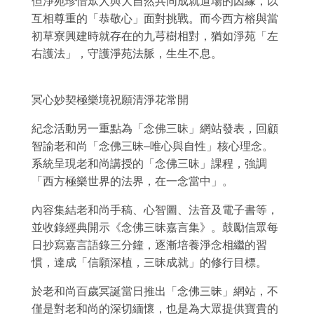
但淨苑珍惜眾人與大自然共同成就道場的因緣，以
互相尊重的「恭敬心」面對挑戰。而今西方榕與當
初草寮興建時就存在的九芎樹相對，猶如淨苑「左
右護法」，守護淨苑法脈，生生不息。
冥心妙契極樂境祝願清淨花常開
紀念活動另一重點為「念佛三昧」網站發表，回顧
智諭老和尚「念佛三昧
–
唯心與自性」核心理念。
系統呈現老和尚講授的「念佛三昧」課程，強調
「西方極樂世界的法界，在一念當中」。
內容集結老和尚手稿、心智圖、法音及電子書等，
並收錄經典開示《念佛三昧嘉言集》。鼓勵信眾每
日抄寫嘉言語錄三分鐘，逐漸培養淨念相繼的習
慣，達成「信願深植，三昧成就」的修行目標。
於老和尚百歲冥誕當日推出「念佛三昧」網站，不
僅是對老和尚的深切緬懷，也是為大眾提供寶貴的