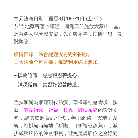
中元法會日期：國曆8月19~21日 (五~日)
恭誦 地藏菩薩本願經，圓滿日並施放大蒙山一堂。
迴向各人現眷咸安樂，先亡獲超昇，疫情平息，災
難蠲除。
疫情因緣，法會誦經沒有對外開放。
三天法會全程直播，敬請利用線上參加。
– 慎終追遠，感恩報恩菩提心。
– 消災延壽，善習好習菩薩道。
住持和尚為順應現代防疫、環保等社會需求，撰
寫
「雲端祈願：祈福、超薦」牌位系統
的設計文
句，讓信眾於資訊時代，善用網路「雲端」系
統，可以隨時隨地「祈願」（祈福或超薦），減
少紙張牌位的時空限制，避免焚燒牌位之空汙問