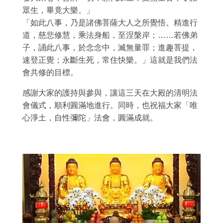
眾生，畢竟大樂。」
「如此八事，乃是諸佛菩薩大人之所覺悟。精進行
道，慈悲修慧，乘法身船，至涅槃岸；……若佛弟
子，誦此八事，於念念中，滅無量罪；進趣菩提，
速登正覺；永斷生死，常住快樂。」這就是我們法
會共修的目標。
感謝大家的護持與參與，讓這三天在大殿的清明法
會儀式，順利圓滿地進行。同時，也祝福大家「唯
心淨土，自性彌陀」法會，圓滿成就。