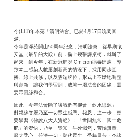
今(111)年本苑「清明法會」已於4月17日晚間圓
滿。
今年是淨苑開山50周年紀念，清明法會，從早期懷
安堂（最早的大殿）前，擺上幾張課桌椅，就辦了
起來，到今年，在新冠肺炎 Omicron病毒肆虐，導
致本土感染人數屢創新高的情況下，採用同步直
播、線上共修，以及雲端牌位，形式上不斷地調整
與創新。讓我們學習到，成就一場法會的因緣，需
要眾因緣和合。
因此，今年法會除了讓我們有機會「飲水思源」，
對親緣眷屬乃至一切眾生感恩、報恩，進一步，更
要學習《佛說八大人覺經》：「世間無常、國土危
脆」的覺悟，乃至「覺知：生死熾然，苦惱無量。
發大乘心，普濟一切；願代眾生，受無量苦；令諸