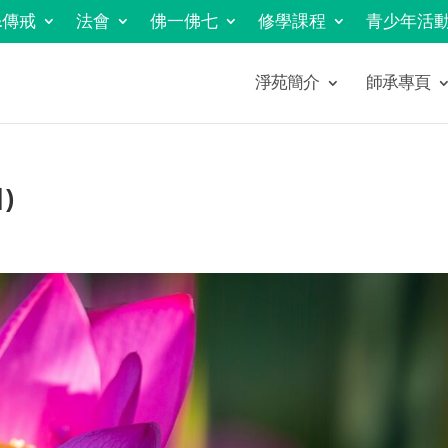
&傳戒
法會
佛一佛七
修學課程
青少年活
淨苑簡介
師承專頁
)