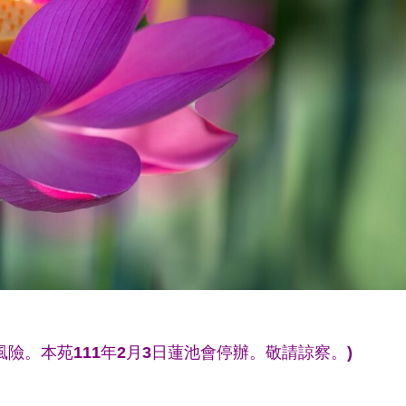
風險。本苑111年2月3日蓮池會停辦。敬請諒察。)