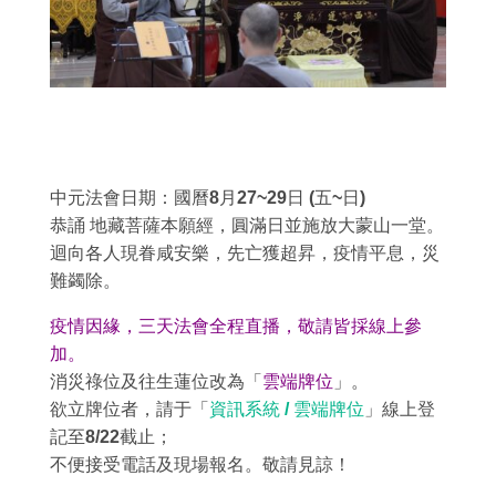
中元法會日期：國曆8月27~29日 (五~日)
恭誦 地藏菩薩本願經，圓滿日並施放大蒙山一堂。
迴向各人現眷咸安樂，先亡獲超昇，疫情平息，災
難蠲除。
疫情因緣，三天法會全程直播，敬請皆採線上參
加。
消災祿位及往生蓮位改為「
雲端牌位
」。
欲立牌位者，請于
「
資訊系統 / 雲端牌位
」線上登
記至8/22截止
；
不便接受電話及現場報名。敬請見諒
！