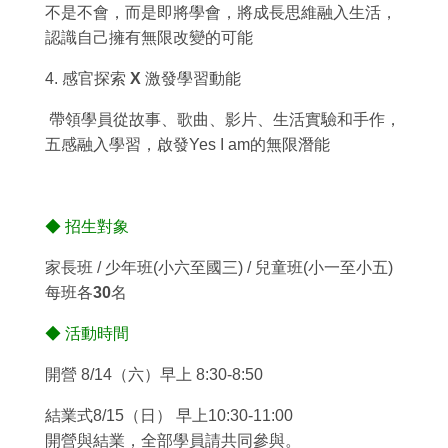
不是不會，而是即將學會，將成長思維融入生活，
認識自己擁有無限改變的可能
4.
感官探索 X 激發學習動能
帶領學員從故事、歌曲、影片、生活實驗和手作，
五感融入學習，啟發Yes I am的無限潛能
◆
招生對象
家長班
/
少年班
(小六至國三) /
兒童班
(小一至小五)
每班各30名
◆
活動時間
開營 8/14（六）早上 8:30-8:50
結業式8/15（日） 早上10:30-11:00
開營與結業，全部學員請共同參與。