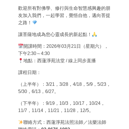
歡迎所有對佛學、修行與生命智慧感興趣的朋
友加入我們，一起學習，覺悟自他，邁向菩提
之路！
讓菩薩地成為您心靈成長的新起點！
開課時間
：
2026
年
03
月
21
日（星期六），
下午
2:30
～
4:30
地點
：西蓮淨苑法堂
/
線上同步直播
課程日期：
（上半年）
：
3/21
，
3/28
，
4/18
，
5/9
，
5/23
，
5/30
，
6/13
，
6/27
。
（下半年）
：9/19，10/3，10/17，10/24，
11/7，11/14，11/21，11/28，12/5。
聯絡方式：西蓮淨苑法照法師／法樂法師