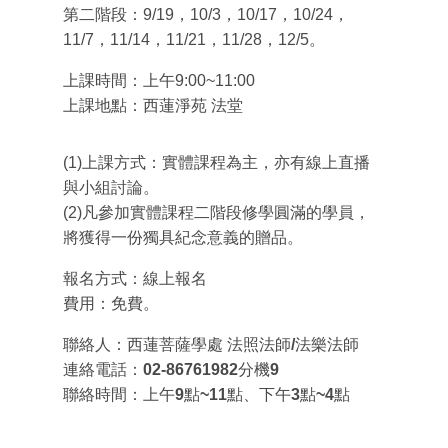
第二階段：
9/19
，
10/3
，
10/17
，
10/24
，
11/7
，
11/14
，
11/21
，
11/28
，
12/5
。
上課時間：上午
9:00~11:00
上課地點：
西蓮淨苑 法堂
(1)
上課方式：實體課程為主，亦有線上直播
與小組討論。
(2)
凡參加實體課程二階段修學圓滿的學員，
將獲得一份獨具紀念意義的贈品。
報名方式：線上報名
費用：免費。
聯絡人：西蓮菩薩學處 法照法師
/
法樂法師
連絡電話：
02-86761982
分機
9
聯絡時間：上午
9
點
~11
點、下午
3
點
~4
點