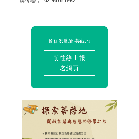
聯絡電話：
02-8676-1982
瑜伽師地論·菩薩地
前往線上報
名網頁