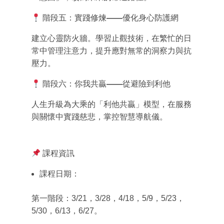
階段五：實踐修煉
——
優化身心防護網
建立心靈防火牆。學習止觀技術，在繁忙的日
常中管理注意力，提升應對無常的洞察力與抗
壓力。
階段六：你我共
贏
——
從避險到利他
人生升級為大乘的「利他共贏」模型，在服務
與關懷中實踐慈悲，掌控智慧導航儀。
課程資訊
課程日期
：
第一階段：
3/21
，
3/28
，
4/18
，
5/9
，
5/23
，
5/30
，
6/13
，
6/27
。